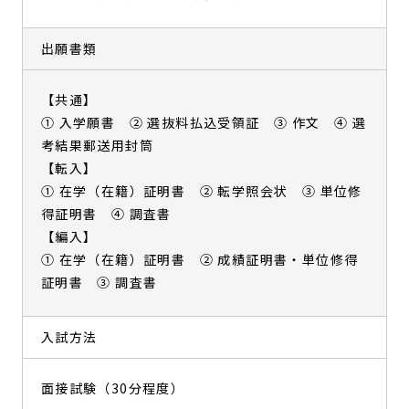
出願書類
【共通】
① 入学願書 ② 選抜料払込受領証 ③ 作文 ④ 選
考結果郵送用封筒
【転入】
① 在学（在籍）証明書 ② 転学照会状 ③ 単位修
得証明書 ④ 調査書
【編入】
① 在学（在籍）証明書 ② 成績証明書・単位修得
証明書 ③ 調査書
入試方法
面接試験（30分程度）