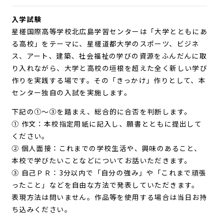
入学試験
星槎国際高等学校北広島学習センターは「大学とともにあ
る高校」をテーマに、星槎道都大学のスポーツ、ビジネ
ス、アート、建築、社会福祉の学びの資源をふんだんに取
り入れながら、大学と高校の垣根を超えた全く新しい学び
作りを実践する場です。その「きっかけ」作りとして、本
センター独自の入試を実施します。
下記の①〜③を踏まえ、総合的に合否を判断します。
① 作文：本校指定用紙に記入し、願書とともに提出して
ください。
② 個人面接：これまでの学校生活や、興味のあること、
本校で学びたいことなどについてお話いただきます。
③ 自己ＰＲ：3分以内で「自分の強み」や「これまで頑張
ったこと」などを自由な方法で発表していただきます。
表現方法は問いません。作品等を使用する場合は当日お持
ち込みください。