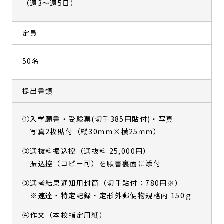
（週3～週5日）
定員
50名
提出書類
①入学願書・受験票(切手385円貼付)・写真
写真2枚貼付（縦30ｍｍ×横25ｍｍ）
②選抜料振込控（選抜料 25,000円）
振込控（コピー可）を願書裏面に添付
③選考結果通知用封筒（切手貼付：780円※）
※速達・特定記録・定形外郵便物規格内 150ｇ
④作文（本校指定用紙）