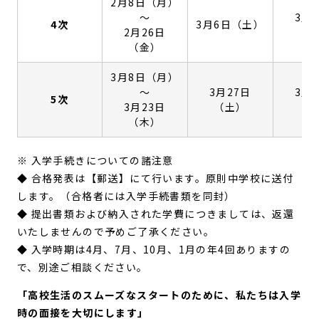
2月8日（月）
〜
3月
4次
3月6日（土）
2月26日
（
（金）
3月8日（月）
〜
3月27日
3月
5次
3月23日
（土）
（
（木）
※ 入学手続きについての諸注意
◆ 合格発表は【郵送】にて行います。原則中学校に送付
します。（合格者には入学手続書類を同封）
◆ 提出書類および納入された学費につきましては、返還
いたしませんので予めご了承ください。
◆ 入学時期は4月、7月、10月、1月の年4回ありますの
で、別途ご相談ください。
「高校生活のスムーズなスタートのために、私たちは入学
時の面接を大切にします」