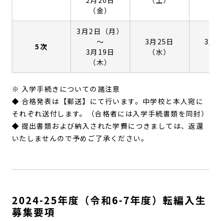
2月20日
（土）
（金）
3月2日（月）
〜
3月25日
3月
5次
3月19日
（水）
（
（木）
※ 入学手続きについての諸注意
◆ 合格発表は【郵送】にて行います。中学校と本人宛に
それぞれ送付します。（合格者には入学手続書類を同封）
◆ 提出書類および納入された学費につきましては、返還
いたしませんので予めご了承ください。
2024-25年度（令和6-7年度）転編入生
募集要項