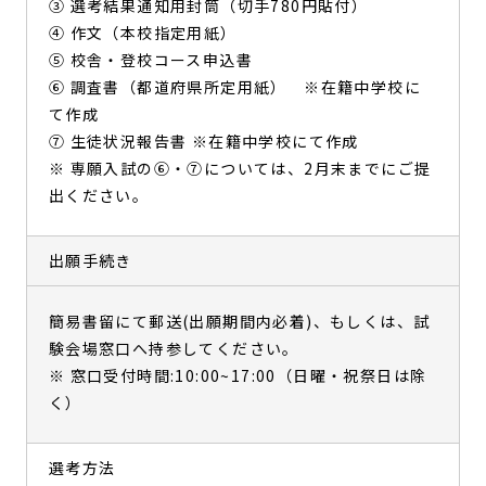
③ 選考結果通知用封筒（切手780円貼付）
④ 作文（本校指定用紙）
⑤ 校舎・登校コース申込書
⑥ 調査書（都道府県所定用紙） ※在籍中学校に
て作成
⑦ 生徒状況報告書 ※在籍中学校にて作成
※ 専願入試の⑥・⑦については、2月末までにご提
出ください。
出願手続き
簡易書留にて郵送(出願期間内必着)、もしくは、試
験会場窓口へ持参してください。
※ 窓口受付時間:10:00~17:00（日曜・祝祭日は除
く）
選考方法