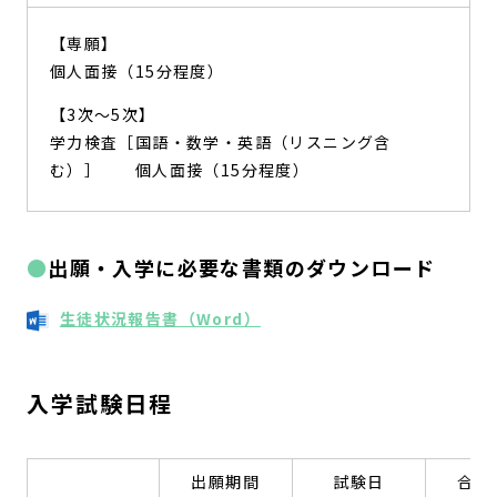
【専願】
個人面接（15分程度）
【3次～5次】
学力検査［国語・数学・英語（リスニング含
む）］ 個人面接（15分程度）
出願・入学に必要な書類のダウンロード
生徒状況報告書（Word）
入学試験日程
出願期間
試験日
合格