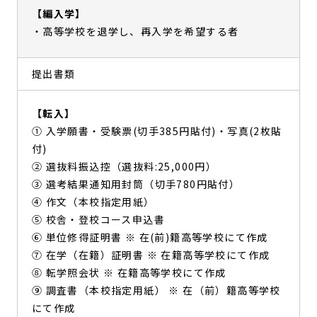
【編入学】
・高等学校を退学し、再入学を希望する者
提出書類
【転入】
① 入学願書・受験票(切手385円貼付)・写真(2枚貼
付)
② 選抜料振込控（選抜料:25,000円）
③ 選考結果通知用封筒（切手780円貼付）
④ 作文（本校指定用紙）
⑤ 校舎・登校コース申込書
⑥ 単位修得証明書 ※ 在(前)籍高等学校にて作成
⑦ 在学（在籍）証明書 ※ 在籍高等学校にて作成
⑧ 転学照会状 ※ 在籍高等学校にて作成
⑨ 調査書（本校指定用紙） ※ 在（前）籍高等学校
にて作成