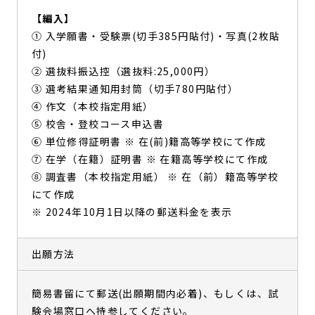
【編入】
① 入学願書・受験票(切手385円貼付)・写真(2枚貼
付)
② 選抜料振込控（選抜料:25,000円）
③ 選考結果通知用封筒（切手780円貼付）
④ 作文（本校指定用紙）
⑤ 校舎・登校コース申込書
⑥ 単位修得証明書 ※ 在(前)籍高等学校にて作成
⑦ 在学（在籍）証明書 ※ 在籍高等学校にて作成
⑧ 調査書（本校指定用紙） ※ 在（前）籍高等学校
にて作成
※ 2024年10月1日以降の郵送料金を表示
出願方法
簡易書留にて郵送(出願期間内必着)、もしくは、試
験会場窓口へ持参してください。