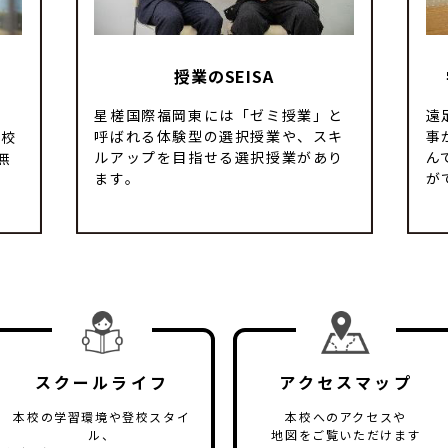
授業のSEISA
星槎国際福岡東には「ゼミ授業」と
遠
呼ばれる体験型の選択授業や、スキ
事
登校
ルアップを⽬指せる選択授業があり
ん
無
ます。
が
スクールライフ
アクセスマップ
本校の学習環境や登校スタイ
本校へのアクセスや
ル、
地図をご覧いただけます