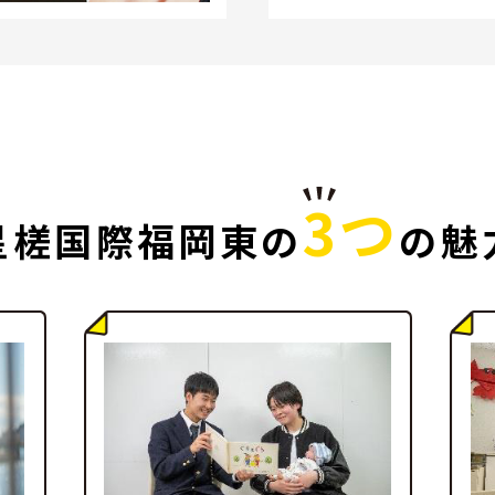
3つ
星槎国際福岡東の
の魅