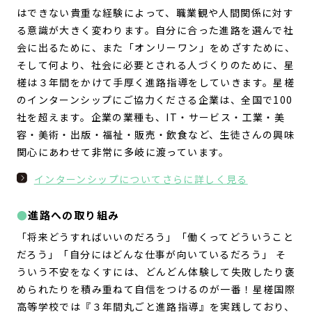
はできない貴重な経験によって、職業観や人間関係に対す
る意識が大きく変わります。自分に合った進路を選んで社
会に出るために、また「オンリーワン」をめざすために、
そして何より、社会に必要とされる人づくりのために、星
槎は３年間をかけて手厚く進路指導をしていきます。星槎
のインターンシップにご協力くださる企業は、全国で100
社を超えます。企業の業種も、IT・サービス・工業・美
容・美術・出版・福祉・販売・飲食など、生徒さんの興味
関心にあわせて非常に多岐に渡っています。
インターンシップについてさらに詳しく見る
進路への取り組み
「将来どうすればいいのだろう」「働くってどういうこと
だろう」「自分にはどんな仕事が向いているだろう」 そ
ういう不安をなくすには、どんどん体験して失敗したり褒
められたりを積み重ねて自信をつけるのが一番！星槎国際
高等学校では『３年間丸ごと進路指導』を実践しており、