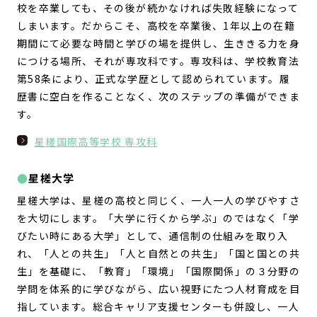
校を卒業しても、その後が続かなければ失敗経験になって
しまいます。だからこそ、高校を卒業後、1年以上の在籍
期間にて必要な時間と学びの場を提供し、生ききる力を身
につける場所、それが専攻科です。専攻科は、学校教育法
第58条により、正式な学歴として認められています。履
歴書に空白を作ることなく、次のステップの準備ができま
す。
星槎国際高等学校 専攻科
星槎大学
星槎大学は、星槎の高校と同じく、一人一人の学びやすさ
を大切にします。「大学に行くから学ぶ」のではなく「学
びたい時にある大学」として、通信制の仕組みを取り入
れ、「人との共生」「人と自然との共生」「国と国との共
生」を基礎に、「教育」「環境」「国際関係」の３分野の
学問を体系的に学びながら、広い視野にたつ人材育成を目
指しています。総合キャリア支援センターも併設し、一人