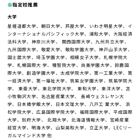
指定校推薦
大学
星槎道都大学、朝日大学、芦屋大学、いわき明星大学、イ
ンターナショナルパシフィック大学、浦和大学、大阪経済
法科大学、神奈川大学、 関西国際大学、九州共立大学、
九州国際大学、敬愛大学、敬和学園大学、神戸山手大学、
国士舘大学、埼玉学園大学、相模女子大学、札幌学院大
学、札幌国際大 学、種智院大学、尚美学園大学、鈴鹿国
際大学、創造学園大学、太成学院大学、第一工業大学、第
一経済大学、第一福祉大学、筑紫女学園大学、筑紫学院大
学、 東亜大学、東北学院大学、 東和大学、東洋大学、苫
小牧駒沢大学、名古屋産業大学、 長崎ウェスレヤン大
学、日本橋学館大学、日本文理大学、八戸工 業大学、 浜
松学院大学、広島国際学院大学、福岡国際大学、平成国際
大学、別府大学、 北翔大学、北海道情報大学、宮崎産業
経営大学、明海大学、山梨英和大学、立正大学、LECリー
ガルマインド大学 他