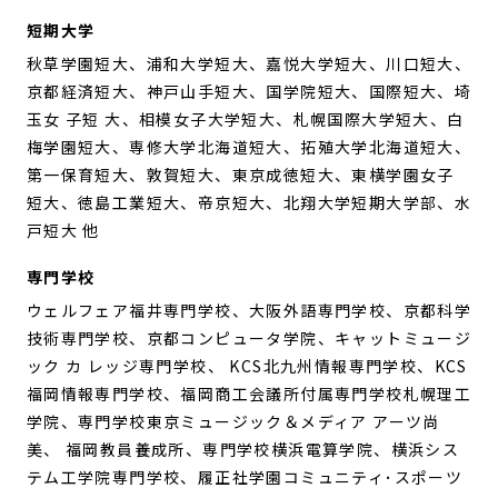
短期大学
秋草学園短大、浦和大学短大、嘉悦大学短大、川口短大、
京都経済短大、神戸山手短大、国学院短大、国際短大、埼
玉女 子短 大、相模女子大学短大、札幌国際大学短大、白
梅学園短大、専修大学北海道短大、拓殖大学北海道短大、
第一保育短大、敦賀短大、東京成徳短大、東横学園女子
短大、徳島工業短大、帝京短大、北翔大学短期大学部、水
戸短大 他
専門学校
ウェルフェア福井専門学校、大阪外語専門学校、京都科学
技術専門学校、京都コンピュータ学院、キャットミュージ
ック カ レッジ専門学校、 KCS北九州情報専門学校、KCS
福岡情報専門学校、福岡商工会議所付属専門学校札幌理工
学院、専門学校東京ミュージック＆メディア アーツ尚
美、 福岡教員養成所、専門学校横浜電算学院、横浜シス
テム工学院専門学校、履正社学園コミュニティ･スポーツ