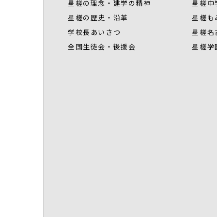
星槎の理念・建学の精神
星槎中
星槎の歴史・沿革
星槎も
学校長あいさつ
星槎名
全国生徒会・後援会
星槎学