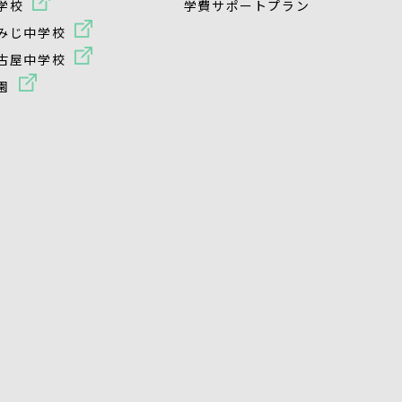
学校
学費サポートプラン
みじ中学校
古屋中学校
園