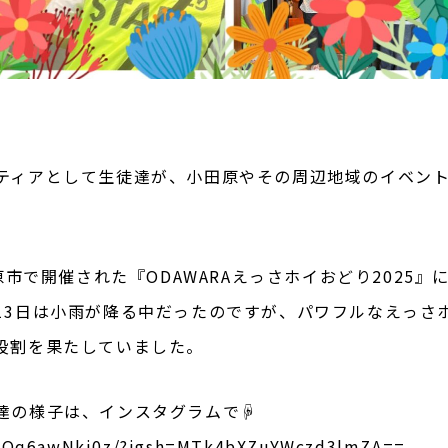
ティアとして生徒達が、小田原やその周辺地域のイベン
原市で開催された『ODAWARAえっさホイおどり2025』
13日は小雨が降る中だったのですが、パワフルなえっさ
役割を果たしていました。
達の様子は、インスタグラムで☟
/DOq6awNki0z/?igsh=MTk4bXZuYWczd3lmZA==