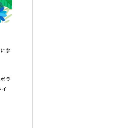
トに参
にボラ
ホイ