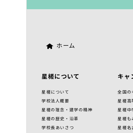
ホーム
星槎について
キャ
星槎について
全国の
学校法人概要
星槎高
星槎の理念・建学の精神
星槎中
星槎の歴史・沿革
星槎も
学校長あいさつ
星槎名