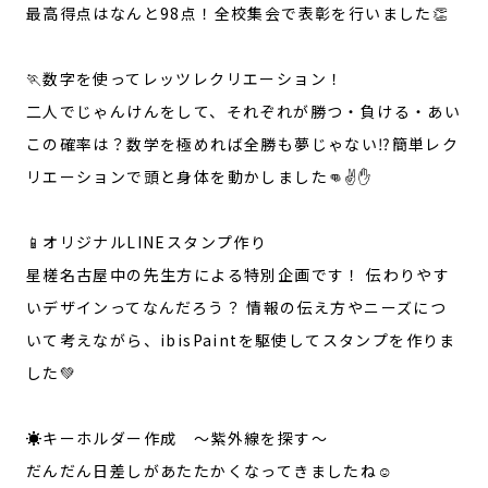
最高得点はなんと98点！全校集会で表彰を行いました👏
🏃数字を使ってレッツレクリエーション！
二人でじゃんけんをして、それぞれが勝つ・負ける・あい
この確率は？数学を極めれば全勝も夢じゃない⁉️簡単レク
リエーションで頭と身体を動かしました👊✌️✋
📱オリジナルLINEスタンプ作り
星槎名古屋中の先生方による特別企画です！ 伝わりやす
いデザインってなんだろう？ 情報の伝え方やニーズにつ
いて考えながら、ibisPaintを駆使してスタンプを作りま
した💚
☀️キーホルダー作成 〜紫外線を探す〜
だんだん日差しがあたたかくなってきましたね☺️