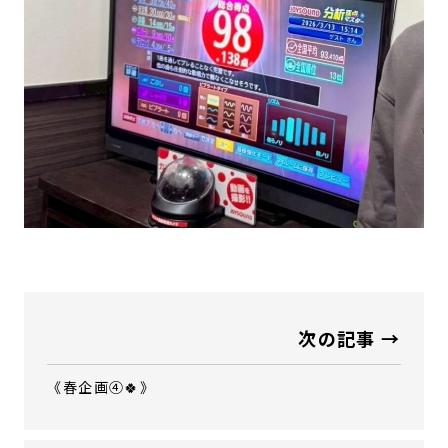
次の記事 →
《春企画④🍀》