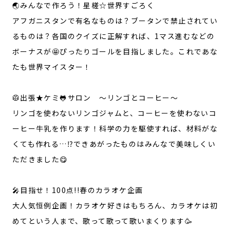
🌏みんなで作ろう！星槎☆世界すごろく
アフガニスタンで有名なものは？ブータンで禁止されてい
るものは？各国のクイズに正解すれば、1マス進むなどの
ボーナスが🤩ぴったりゴールを目指しました。これであな
たも世界マイスター！
🥼出張★ケミ🐸サロン 〜リンゴとコーヒー〜
リンゴを使わないリンゴジャムと、コーヒーを使わないコ
ーヒー牛乳を作ります！科学の力を駆使すれば、材料がな
くても作れる…⁉️できあがったものはみんなで美味しくい
ただきました😋
🎤目指せ！100点!!春のカラオケ企画
大人気恒例企画！カラオケ好きはもちろん、カラオケは初
めてという人まで、歌って歌って歌いまくります🥳