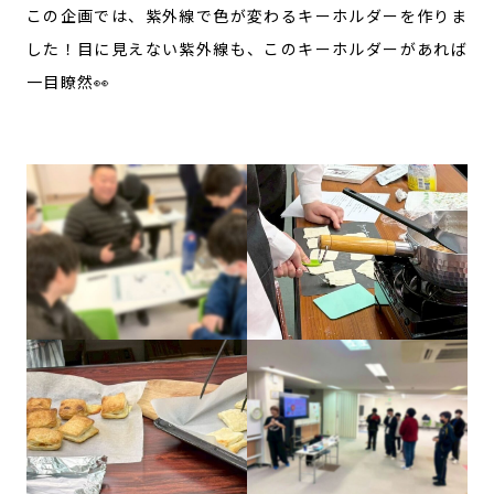
この企画では、紫外線で色が変わるキーホルダーを作りま
した！目に見えない紫外線も、このキーホルダーがあれば
一目瞭然👀⁡
⁡