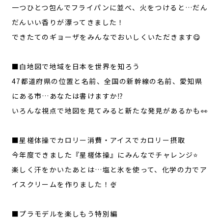
一つひとつ包んでフライパンに並べ、火をつけると…だん
だんいい香りが漂ってきました！
できたてのギョーザをみんなでおいしくいただきます😋
■白地図で地域を日本を世界を知ろう
47都道府県の位置と名前、全国の新幹線の名前、愛知県
にある市…あなたは書けますか⁉️
いろんな視点で地図を見てみると新たな発見があるかも👀
■星槎体操でカロリー消費・アイスでカロリー摂取
今年度できました『星槎体操』にみんなでチャレンジ⭐️
楽しく汗をかいたあとは…塩と氷を使って、化学の力でア
イスクリームを作りました！🍨
■プラモデルを楽しもう特別編