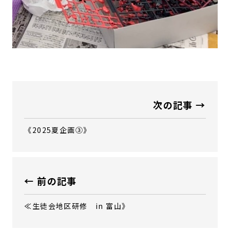
次の記事 →
《2025夏企画③》
← 前の記事
≪生徒会地区研修 in 富山》