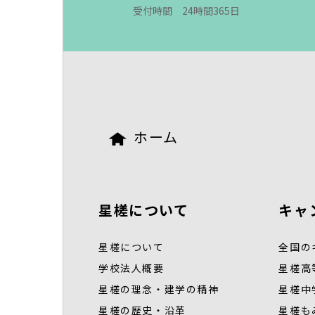
受付時間 24時間365日
ホーム
星槎について
キャ
星槎について
全国の
学校法人概要
星槎高
星槎の理念・建学の精神
星槎中
星槎の歴史・沿革
星槎も