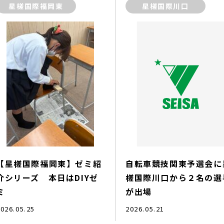
星槎国際福岡東
星槎国際川口
【星槎国際福岡東】ゼミ紹
自転車競技関東予選会に
介シリーズ 本日はDIYゼ
槎国際川口から２名の選
ミ
が出場
026.05.25
2026.05.21