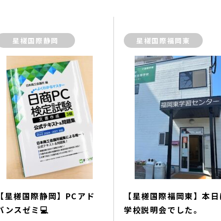
星槎国際静岡
星槎国際福岡東
【星槎国際静岡】PCアド
【星槎国際福岡東】本日
バンスゼミ💻
学校説明会でした。