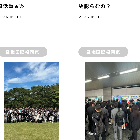
科活動🔥≫
故膨らむの？
026.05.14
2026.05.11
星槎国際福岡東
星槎国際福岡東